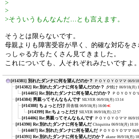
>
>
>そういうもんなんだ…とも言えます。
そうとは限らないです。
母親よりも障害受容が早く、的確な対応をさ
っしゃる方もたくさん見てきました。
これについても、人それぞれみたいですよ
[#14381] 別れたダンナに何を望んだのか？
ＰＯＹＯＹＯママ
06/9/1
[#14382] Re:別れたダンナに何を望んだのか？
夕焼け
06/9/18(月) 
[#14405] Re:別れたダンナに何を望んだのか？
ＰＯＹＯＹＯ
[#14384] 男親ってそんなもんです
SILVER
06/9/18(月) 13:14
[#14388] ちょっとだけ
田舎猫
≪
06/9/18(月) 16:06
[#14399] Re:ちょっとだけ
SILVER
06/9/18(月) 22:57
[#14406] Re:男親ってそんなもんです
ＰＯＹＯＹＯママ
06/9/1
[#14390] Re:別れたダンナに何を望んだ
Chiquitita
06/9/18(月) 18:10
[#14407] Re:別れたダンナに何を望んだ
ＰＯＹＯＹＯママ
06/
[#14391] Re:別れたダンナに何を望んだのか？
akane
06/9/18(月) 18