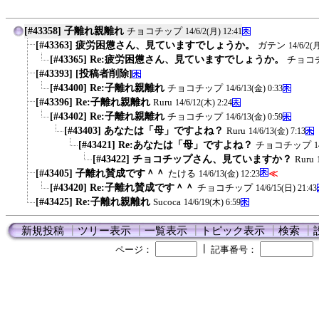
[#43358] 子離れ親離れ
チョコチップ
14/6/2(月) 12:41
[#43363] 疲労困憊さん、見ていますでしょうか。
ガテン
14/6/2(月
[#43365] Re:疲労困憊さん、見ていますでしょうか。
チョコ
[#43393] [投稿者削除]
[#43400] Re:子離れ親離れ
チョコチップ
14/6/13(金) 0:33
[#43396] Re:子離れ親離れ
Ruru
14/6/12(木) 2:24
[#43402] Re:子離れ親離れ
チョコチップ
14/6/13(金) 0:59
[#43403] あなたは「母」ですよね？
Ruru
14/6/13(金) 7:13
[#43421] Re:あなたは「母」ですよね？
チョコチップ
1
[#43422] チョコチップさん、見ていますか？
Ruru
[#43405] 子離れ賛成です＾＾
たける
≪
14/6/13(金) 12:23
[#43420] Re:子離れ賛成です＾＾
チョコチップ
14/6/15(日) 21:43
[#43425] Re:子離れ親離れ
Sucoca
14/6/19(木) 6:59
新規投稿
┃
ツリー表示
┃
一覧表示
┃
トピック表示
┃
検索
┃
┃
ページ：
記事番号：