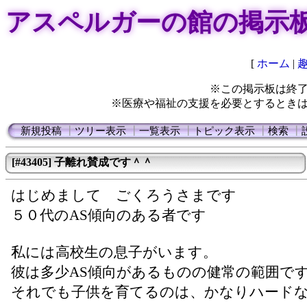
アスペルガーの館の掲示
[
ホーム
|
※この掲示板は終
※医療や福祉の支援を必要とするとき
新規投稿
┃
ツリー表示
┃
一覧表示
┃
トピック表示
┃
検索
┃
[#43405] 子離れ賛成です＾＾
はじめまして ごくろうさまです
５０代のAS傾向のある者です
私には高校生の息子がいます。
彼は多少AS傾向があるものの健常の範囲で
それでも子供を育てるのは、かなりハード