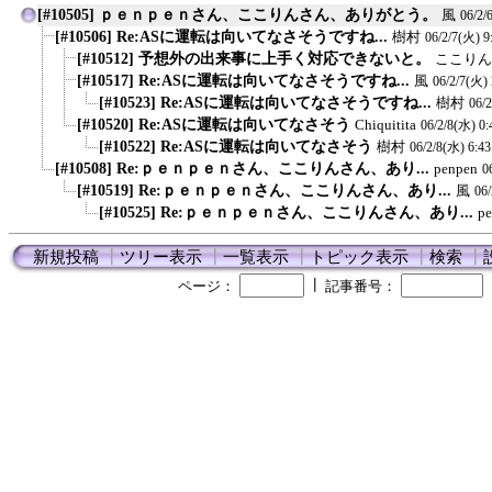
[#10505] ｐｅｎｐｅｎさん、ここりんさん、ありがとう。
風
06/2/
[#10506] Re:ASに運転は向いてなさそうですね...
樹村
06/2/7(火) 9
[#10512] 予想外の出来事に上手く対応できないと。
ここりん
[#10517] Re:ASに運転は向いてなさそうですね...
風
06/2/7(火) 
[#10523] Re:ASに運転は向いてなさそうですね...
樹村
06/
[#10520] Re:ASに運転は向いてなさそう
Chiquitita
06/2/8(水) 0:
[#10522] Re:ASに運転は向いてなさそう
樹村
06/2/8(水) 6:43
[#10508] Re:ｐｅｎｐｅｎさん、ここりんさん、あり...
penpen
0
[#10519] Re:ｐｅｎｐｅｎさん、ここりんさん、あり...
風
06/
[#10525] Re:ｐｅｎｐｅｎさん、ここりんさん、あり...
p
新規投稿
┃
ツリー表示
┃
一覧表示
┃
トピック表示
┃
検索
┃
┃
ページ：
記事番号：