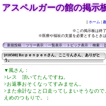
アスペルガーの館の掲示
[
ホーム
|
※この掲示板は終
※医療や福祉の支援を必要とするとき
新規投稿
┃
ツリー表示
┃
一覧表示
┃
トピック表示
┃
検索
┃
[#10508] Re:ｐｅｎｐｅｎさん、ここりんさん、ありがと
う。
▼風さん：
>レス 頂いてたんですね。
>お返事おそくなってすみません。
>また余計なこと口走ってしまいそうなので
えめのつもりで。；