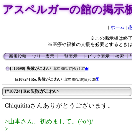
アスペルガーの館の掲示
[
ホーム
|
※この掲示板は終
※医療や福祉の支援を必要とするとき
新規投稿
┃
ツリー表示
┃
一覧表示
┃
トピック表示
┃
検索
┃
[#10690] 失敗がこわい
山本
06/2/17(金) 1:57
[#10724] Re:失敗がこわい
山本
06/2/19(日) 0:26
[#10724] Re:失敗がこわい
Chiquititaさんありがとうございます。
>山本さん、初めまして。(^o^)/
>