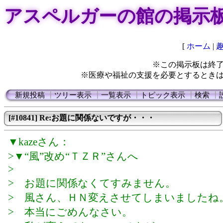
アスペルガーの館の掲示
[
ホーム
|
※この掲示板は終
※医療や福祉の支援を必要とするとき
新規投稿
┃
ツリー表示
┃
一覧表示
┃
トピック表示
┃
検索
┃
[#10841] Re:お題に関係ないですが・・・
▼kazeさん：
>▼“風”改め“ＴＺＲ”さんへ
>
> お題に関係なくてすみません。
> 風さん、ＨＮ変えさせてしまいましたね
> 本当にごめんなさい。