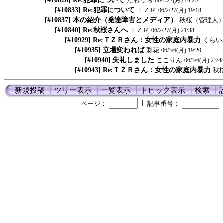
[#10826] Re:犯罪について
たもっち
06/2/27(月) 14:25
[#10833] Re:犯罪について
ＴＺＲ
06/2/27(月) 19:18
[#10837] 本の紹介（発達障害とメディア）
秋桜（管理人
[#10840] Re:秋桜さんへ
ＴＺＲ
06/2/27(月) 21:38
[#10929] Re:ＴＺＲさん：女性の家庭内暴力
くらい
[#10935] 立場変われば
彩花
06/3/6(月) 19:20
[#10940] 失礼しました
ここりん
06/3/6(月) 23:4
[#10943] Re:ＴＺＲさん：女性の家庭内暴力
秋
新規投稿
┃
ツリー表示
┃
一覧表示
┃
トピック表示
┃
検索
┃
┃
ページ：
記事番号：