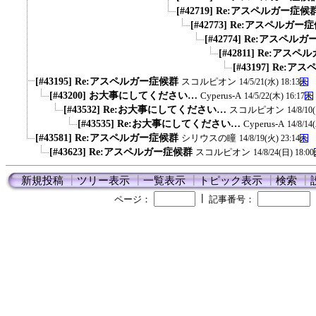
[#42719] Re:アスペルガー症候
[#42773] Re:アスペルガー
[#42774] Re:アスペル
[#42811] Re:アス
[#43197] Re:
[#43195] Re:アスペルガー症候群
スコルピオン
14/5/21(水) 18:13
[#43200] お大事にしてください…
Cyperus-A
14/5/22(木) 16:17
[#43532] Re:お大事にしてください…
スコルピオン
14/8/10
[#43535] Re:お大事にしてください…
Cyperus-A
14/8/14
[#43581] Re:アスペルガー症候群
シリウスの瞳
14/8/19(火) 23:14
[#43623] Re:アスペルガー症候群
スコルピオン
14/8/24(日) 18:00
新規投稿
┃
ツリー表示
┃
一覧表示
┃
トピック表示
┃
検索
┃
┃
ページ：
記事番号：