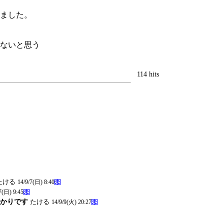
ました。
ないと思う
114 hits
たける
14/9/7(日) 8:40
7(日) 9:45
っかりです
たける
14/9/9(火) 20:27