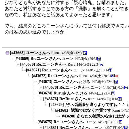
少なくとも私があなたに対する「疑心暗鬼」は晴れました。
あなたと対話することである方の「洗脳」を解くことができ
なので、私はあなたと話あえてよかったと思います。
でも、結局のところユーンさんについては何も解決できてい
のは私の思い込みでしょうか。
[#43668] ユーンさんへ
Ruru
14/9/5(金) 12:08
[#43669] Re:ユーンさんへ
ユーン
14/9/5(金) 20:31
[#43670] Re:ユーンさんへ
Ruru
14/9/5(金) 22:34
[#43671] Re:ユーンさんへ
ユーン
14/9/6(土) 10:14
[#43672] Re:ユーンさんへ
Ruru
≪
14/9/6(土) 20:31
[#43673] ユーンさんへ
たける
14/9/6(土) 22:44
[#43678] Re:ユーンさんへ
ユーン
14/9/7(日) 0:57
[#43674] Ruruさんへ
たける
14/9/6(土) 22:46
[#43676] Re:Ruruさんへ
Ruru
14/9/7(日) 0:18
[#43679] だいぶ認識が違うようですね＾＾
[#43682] 認識ではなく本質です
Ruru
14/9/
[#43698] あなたの誠意のなさにはが
[#43675] Re:ユーンさんへ
ユーン
14/9/7(日) 0:11
[#43681] Re:ユーンさんへ
ユーン
14/9/7(日) 9:33