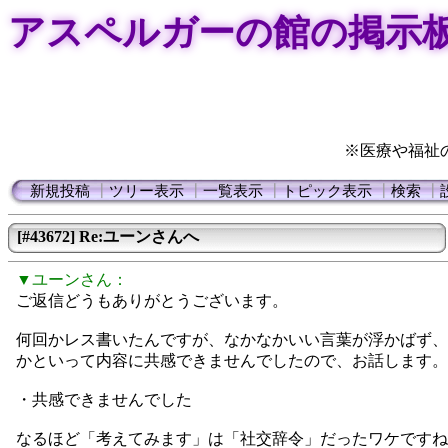
アスペルガーの館の掲示
※医療や福祉
新規投稿
┃
ツリー表示
┃
一覧表示
┃
トピック表示
┃
検索
┃
[#43672] Re:ユーンさんへ
▼ユーンさん：
ご返信どうもありがとうございます。
何回かレス書いたんですが、なかなかいい言葉が浮かばず、
かといって内容に共感できませんでしたので、お話します。
・共感できませんでした
なるほど「考えてみます」は「社交辞令」だったワケですね