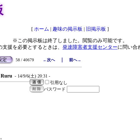
板
[
ホーム
|
趣味の掲示板
|
旧掲示板
]
※この掲示板は終了しました。閲覧のみ可能です。
の支援を必要とするときは、
発達障害者支援センター
に問い合
設定
｜
58 / 40679
←次へ
前へ→
Ruru
- 14/9/6(土) 20:31 -
引用なし
パスワード
。